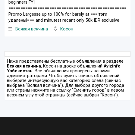
beginners FYI
=================================================
Promo Largesse up to 100% for barely at ===|тэги
удалены|=== and minutest recant only 50k IDR exclusive
Всякая всячина
Косон
Ниже представлены бесплатные объявления в разделе
Всякая всячина
, Косон на доске объявлений
Avizinfo
Узбекистан
. Все объявления проверены нашими
администраторами. Чтобы сузить список объявлений
выберите интересующую вас категорию слева (сейчас
выбрана "Всякая всячина"). Для выбора другого города
или страны нажмите на ссылку "Сменить город" в левом
верхнем углу этой страницы (сейчас выбран "Косон").