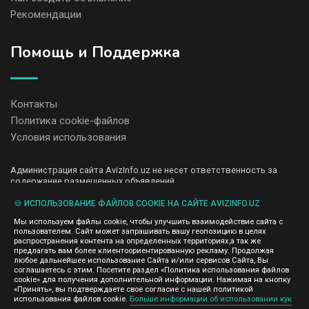
Рекомендации
Помощь и Поддержка
Контакты
Политика cookie-файлов
Условия использования
Администрация сайта AvizInfo.uz не несет ответственность за
содержание размещенных объявлений.
Мы ценим конфиденциальность наших пользователей. Мы не
передаем и не продаем личную информацию зарегистрированных
🍪 ИСПОЛЬЗОВАНИЕ ФАЙЛОВ COOKIE НА САЙТЕ AVIZINFO.UZ
пользователей AvizInfo.uz третьим лицам. Мы не отвечаем за
Мы используем файлы cookie, чтобы улучшить взаимодействие сайта с
правила конфиденциальности сайтов на которые ссылается
пользователем. Сайт может запрашивать вашу геопозицию в целях
AvizInfo.uz. На некоторых страницах нашего сайта представлена
распространения контента на определенных территориях,а так же
реклама Google Adsense Advertising Network. Чтобы узнать
предлагать вам более клиентоориентированную рекламу. Продолжая
нажмите тут
подробней о правилах конфиденциальности Google
.
любое дальнейшее использование Сайта и/или сервисов Сайта, Вы
соглашаетесь с этим. Посетите раздел «Политика использования файлов
cookie» для получения дополнительной информации. Нажимая на кнопку
«Принять», вы подтверждаете свое согласие с нашей политикой
использования файлов cookie.
Больше информации об использовании кук