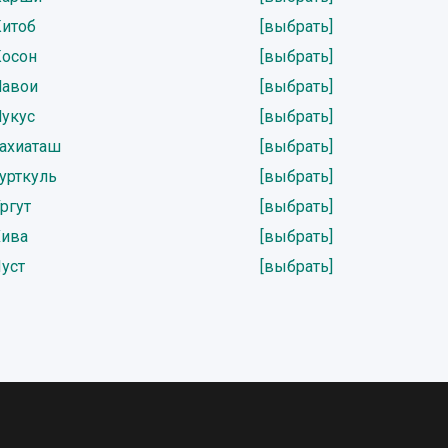
Китоб
[выбрать]
Косон
[выбрать]
Навои
[выбрать]
Нукус
[выбрать]
Тахиаташ
[выбрать]
урткуль
[выбрать]
ргут
[выбрать]
Хива
[выбрать]
уст
[выбрать]